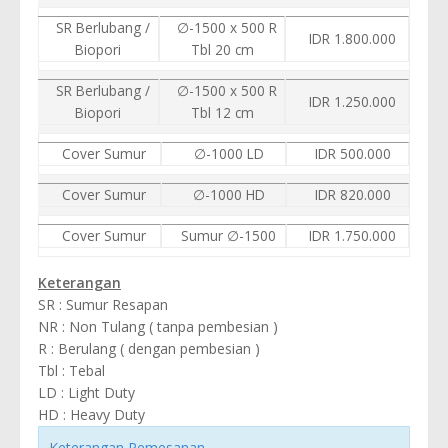
SR Berlubang /
∅-1500 x 500 R
IDR 1.800.000
Biopori
Tbl 20 cm
SR Berlubang /
∅-1500 x 500 R
IDR 1.250.000
Biopori
Tbl 12 cm
Cover Sumur
∅-1000 LD
IDR 500.000
Cover Sumur
∅-1000 HD
IDR 820.000
Cover Sumur
Sumur ∅-1500
IDR 1.750.000
Keterangan
SR : Sumur Resapan
NR : Non Tulang ( tanpa pembesian )
R : Berulang ( dengan pembesian )
Tbl : Tebal
LD : Light Duty
HD : Heavy Duty
Keterangan Pemesanan