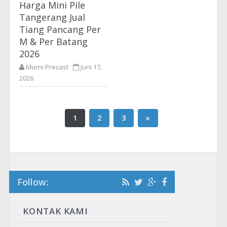
Harga Mini Pile
Tangerang Jual
Tiang Pancang Per
M & Per Batang
2026
Murni Precast
Juni 17,
2026
Harga Mini Pile Tangerang
Terlengkap Supplier
Precast Tiang Pancang
1
2
3
»
Beton Terbaru 2026 Harga
Tiang Pancang Tangerang
- Kami Murni Precast
sebagai...
Follow:
KONTAK KAMI