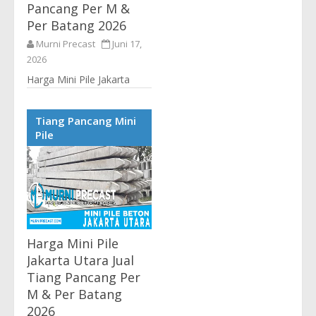
Pancang Per M &
Per Batang 2026
Murni Precast
Juni 17,
2026
Harga Mini Pile Jakarta
Terlengkap Supplier
Precast Tiang Pancang
Tiang Pancang Mini
Beton Terbaru 2026 Harga
Pile
Tiang Pancang Jakarta -
Kami Murni Precast
sebagai...
Harga Mini Pile
Jakarta Utara Jual
Tiang Pancang Per
M & Per Batang
2026