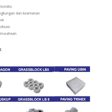
kondisi
lingkungan dan keamanan
bek
ilisasi
perusahaan
k