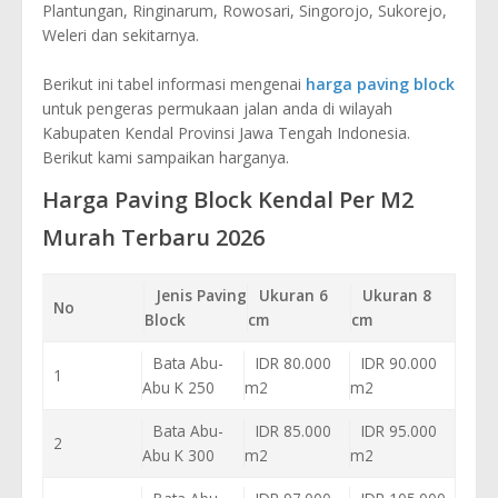
Plantungan, Ringinarum, Rowosari, Singorojo, Sukorejo,
Weleri dan sekitarnya.
Berikut ini tabel informasi mengenai
harga paving block
untuk pengeras permukaan jalan anda di wilayah
Kabupaten Kendal Provinsi Jawa Tengah Indonesia.
Berikut kami sampaikan harganya.
Harga Paving Block Kendal Per M2
Murah Terbaru 2026
Jenis Paving
Ukuran 6
Ukuran 8
No
Block
cm
cm
Bata Abu-
IDR 80.000
IDR 90.000
1
Abu K 250
m2
m2
Bata Abu-
IDR 85.000
IDR 95.000
2
Abu K 300
m2
m2