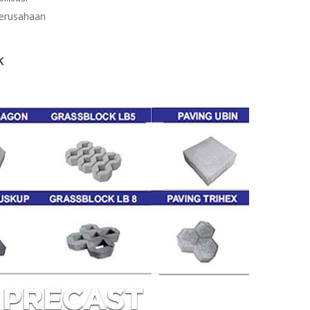
perusahaan
k