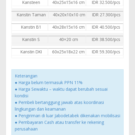
Kansteen
40x25x15x16 cm
IDR 32.500/pcs
Kanstin Taman
40x20x10x10 cm
IDR 27.300/pcs
Kanstin B1
40x28x15x16 cm
IDR 40.500/pcs
Kanstin S
40×20 cm
IDR 38.500/pcs
Kanstin DKI
60x25x18x22 cm
IDR 59.300/pcs
Keterangan
● Harga belum termasuk PPN 11%
● Harga Sewaktu – waktu dapat berubah sesuai
kondisi
● Pembeli bertanggung jawab atas koordinasi
lingkungan dan keamanan
● Pengiriman di luar Jabodetabek dikenakan mobilisasi
● Pembayaran Cash atau transfer ke rekening
perusahaan