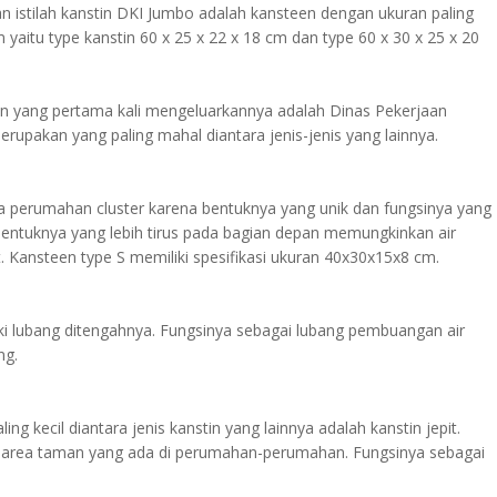
n istilah kanstin DKI Jumbo adalah kansteen dengan ukuran paling
 yaitu type kanstin 60 x 25 x 22 x 18 cm dan type 60 x 30 x 25 x 20
an yang pertama kali mengeluarkannya adalah Dinas Pekerjaan
rupakan yang paling mahal diantara jenis-jenis yang lainnya.
a perumahan cluster karena bentuknya yang unik dan fungsinya yang
r. Bentuknya yang lebih tirus pada bagian depan memungkinkan air
 Kansteen type S memiliki spesifikasi ukuran 40x30x15x8 cm.
ki lubang ditengahnya. Fungsinya sebagai lubang pembuangan air
ng.
ng kecil diantara jenis kanstin yang lainnya adalah kanstin jepit.
da area taman yang ada di perumahan-perumahan. Fungsinya sebagai