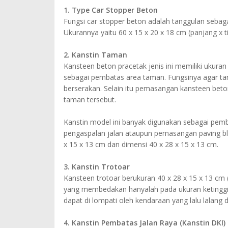
1. Type Car Stopper Beton
Fungsi car stopper beton adalah tanggulan sebaga
Ukurannya yaitu 60 x 15 x 20 x 18 cm (panjang x ti
2. Kanstin Taman
Kansteen beton pracetak jenis ini memiliki ukuran 
sebagai pembatas area taman. Fungsinya agar ta
berserakan. Selain itu pemasangan kansteen beto
taman tersebut.
Kanstin model ini banyak digunakan sebagai pembat
pengaspalan jalan ataupun pemasangan paving bl
x 15 x 13 cm dan dimensi 40 x 28 x 15 x 13 cm.
3. Kanstin Trotoar
Kansteen trotoar berukuran 40 x 28 x 15 x 13 cm 
yang membedakan hanyalah pada ukuran ketinggiann
dapat di lompati oleh kendaraan yang lalu lalang di
4. Kanstin Pembatas Jalan Raya (Kanstin DKI)