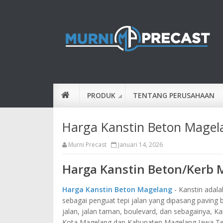
PRODUK
TENTANG PERUSAHAAN
Harga Kanstin Beton Magel
Murni Precast
Januari 14, 2026
Harga Kanstin Beton/Kerb 
Harga Kanstin Beton Magelang
- Kanstin adal
sebagai penguat tepi jalan yang dipasang paving b
jalan, jalan taman, boulevard, dan sebagainya, K
Kota Magelang dan Kabupaten Magelang Jawa Te