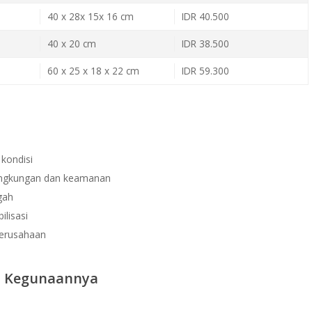
40 x 28x 15x 16 cm
IDR 40.500
40 x 20 cm
IDR 38.500
60 x 25 x 18 x 22 cm
IDR 59.300
kondisi
lingkungan dan keamanan
gah
ilisasi
perusahaan
n Kegunaannya