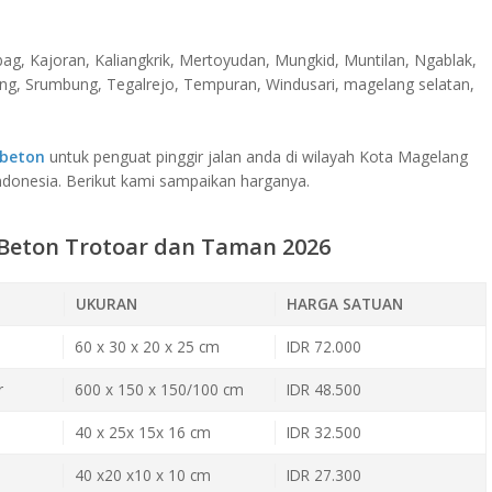
g, Kajoran, Kaliangkrik, Mertoyudan, Mungkid, Muntilan, Ngablak,
ng, Srumbung, Tegalrejo, Tempuran, Windusari, magelang selatan,
.
 beton
untuk penguat pinggir jalan anda di wilayah Kota Magelang
donesia. Berikut kami sampaikan harganya.
Beton Trotoar dan Taman 2026
UKURAN
HARGA SATUAN
60 x 30 x 20 x 25 cm
IDR 72.000
r
600 x 150 x 150/100 cm
IDR 48.500
40 x 25x 15x 16 cm
IDR 32.500
40 x20 x10 x 10 cm
IDR 27.300