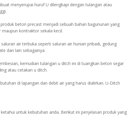
buat menyerupai huruf U dilengkapi dengan tulangan atau
ggi.
produk beton precast menjadi sebuah bahan bagununan yang
r maupun kontraktor sekala kecil.
aluran air terbuka seperti saluran air hunian pribadi, gedung
ate dan lain sebagainya.
besian, kemudian tulangan u ditch ini di tuangkan beton segar
ng atau cetakan u ditch.
utuhan di lapangan dan debit air yang harus dialirkan. U-Ditch
 ketahui untuk kebutuhan anda. Berikut ini penjelasan produk yang