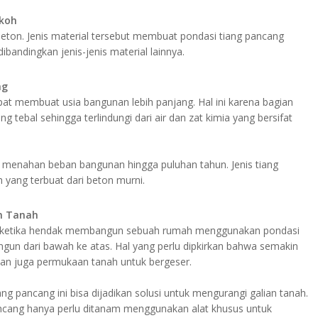
okoh
beton. Jenis material tersebut membuat pondasi tiang pancang
ibandingkan jenis-jenis material lainnya.
ng
at membuat usia bangunan lebih panjang. Hal ini karena bagian
ng tebal sehingga terlindungi dari air dan zat kimia yang bersifat
 menahan beban bangunan hingga puluhan tahun. Jenis tiang
 yang terbuat dari beton murni.
n Tanah
ah ketika hendak membangun sebuah rumah menggunakan pondasi
gun dari bawah ke atas. Hal yang perlu dipkirkan bahwa semakin
tan juga permukaan tanah untuk bergeser.
ang pancang ini bisa dijadikan solusi untuk mengurangi galian tanah.
ncang hanya perlu ditanam menggunakan alat khusus untuk