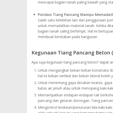
mencapai bagian tanah paling bawah yang stab
Pondasi Tiang Pancang Mampu Memadatk
Salah satu kelebihan lain dari penggunaan po
untuk memadatkan material tanah. Ketika dit
bagian tanah saling berhimpit. Hal ini bertuj
membuat keretakan pada bangunan.
Kegunaan Tiang Pancang Beton (
Apa saja kegunaan tiang pancang beton? dapat an
Untuk mengangkat beban-beban konstruksi di 
hal ini beban vertikal dan beban lateral boleh ja
Untuk menentang gaya desakan keatas, gaya g
batas air jenuh atau untuk menopang kaki-kak
Memampatkan endapan-endapan tak berkohesi 
pancang dan getaran dorongan. Tiang pancang 
Mengontrol lendutan/penurunan bila kaki-kaki 
oleh sebuah lapisan yang kemampatannya ting