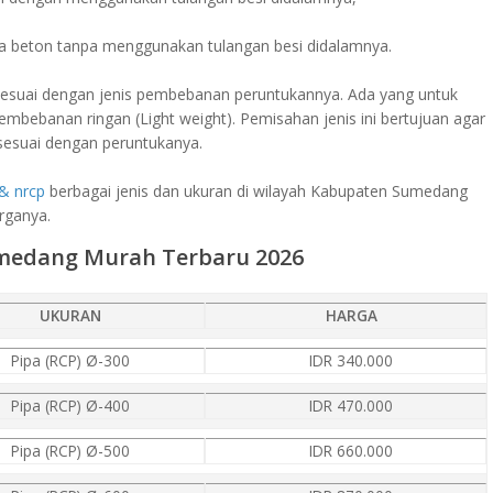
ipa beton tanpa menggunakan tulangan besi didalamnya.
gi sesuai dengan jenis pembebanan peruntukannya. Ada yang untuk
embebanan ringan (Light weight). Pemisahan jenis ini bertujuan agar
sesuai dengan peruntukanya.
 & nrcp
berbagai jenis dan ukuran di wilayah Kabupaten Sumedang
rganya.
umedang Murah Terbaru 2026
UKURAN
HARGA
Pipa (RCP) Ø-300
IDR 340.000
Pipa (RCP) Ø-400
IDR 470.000
Pipa (RCP) Ø-500
IDR 660.000