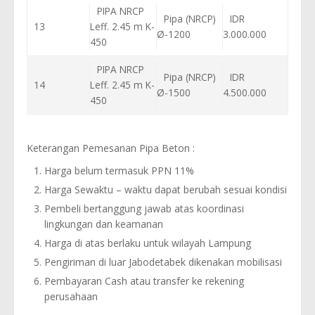
PIPA NRCP
Pipa (NRCP)
IDR
13
Leff. 2.45 m K-
Ø-1200
3.000.000
450
PIPA NRCP
Pipa (NRCP)
IDR
14
Leff. 2.45 m K-
Ø-1500
4.500.000
450
Keterangan Pemesanan Pipa Beton :
Harga belum termasuk PPN 11%
Harga Sewaktu – waktu dapat berubah sesuai kondisi
Pembeli bertanggung jawab atas koordinasi
lingkungan dan keamanan
Harga di atas berlaku untuk wilayah Lampung
Pengiriman di luar Jabodetabek dikenakan mobilisasi
Pembayaran Cash atau transfer ke rekening
perusahaan