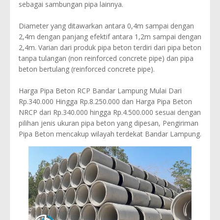
sebagai sambungan pipa lainnya.
Diameter yang ditawarkan antara 0,4m sampai dengan
2,4m dengan panjang efektif antara 1,2m sampai dengan
2,4m. Varian dari produk pipa beton terdiri dari pipa beton
tanpa tulangan (non reinforced concrete pipe) dan pipa
beton bertulang (reinforced concrete pipe).
Harga Pipa Beton RCP Bandar Lampung Mulai Dari
Rp.340.000 Hingga Rp.8.250.000 dan Harga Pipa Beton
NRCP dari Rp.340.000 hingga Rp.4.500.000 sesuai dengan
pilihan jenis ukuran pipa beton yang dipesan, Pengiriman
Pipa Beton mencakup wilayah terdekat Bandar Lampung.