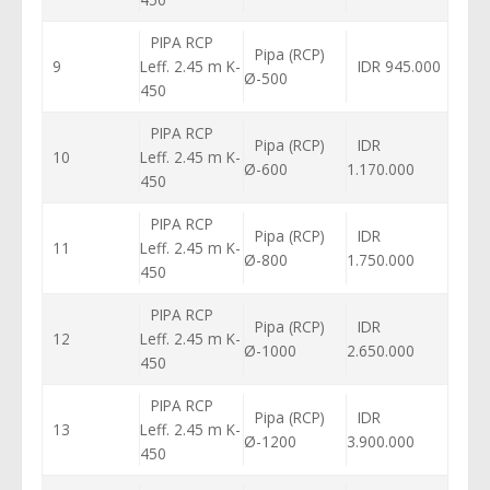
PIPA RCP
Pipa (RCP)
9
Leff. 2.45 m K-
IDR 945.000
Ø-500
450
PIPA RCP
Pipa (RCP)
IDR
10
Leff. 2.45 m K-
Ø-600
1.170.000
450
PIPA RCP
Pipa (RCP)
IDR
11
Leff. 2.45 m K-
Ø-800
1.750.000
450
PIPA RCP
Pipa (RCP)
IDR
12
Leff. 2.45 m K-
Ø-1000
2.650.000
450
PIPA RCP
Pipa (RCP)
IDR
13
Leff. 2.45 m K-
Ø-1200
3.900.000
450