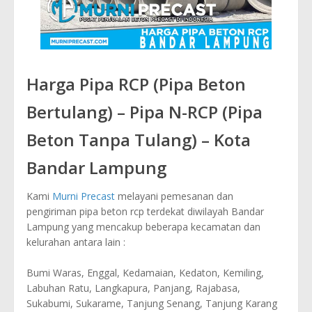
Harga Pipa RCP (Pipa Beton
Bertulang) – Pipa N-RCP (Pipa
Beton Tanpa Tulang) – Kota
Bandar Lampung
Kami
Murni Precast
melayani pemesanan dan
pengiriman pipa beton rcp terdekat diwilayah Bandar
Lampung yang mencakup beberapa kecamatan dan
kelurahan antara lain :
Bumi Waras, Enggal, Kedamaian, Kedaton, Kemiling,
Labuhan Ratu, Langkapura, Panjang, Rajabasa,
Sukabumi, Sukarame, Tanjung Senang, Tanjung Karang