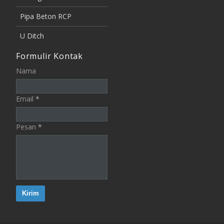
Pipa Beton RCP
U Ditch
Formulir Kontak
Nama
Email
*
Pesan
*