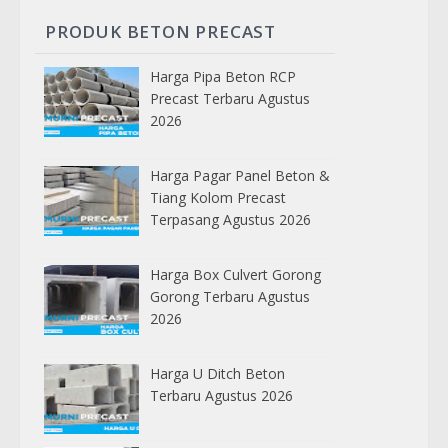
PRODUK BETON PRECAST
Harga Pipa Beton RCP
Precast Terbaru Agustus
2026
Harga Pagar Panel Beton &
Tiang Kolom Precast
Terpasang Agustus 2026
Harga Box Culvert Gorong
Gorong Terbaru Agustus
2026
Harga U Ditch Beton
Terbaru Agustus 2026