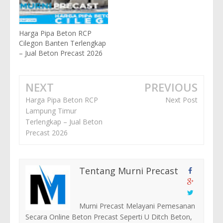
Harga Pipa Beton RCP
Cilegon Banten Terlengkap
– Jual Beton Precast 2026
NEXT
PREVIOUS
Harga Pipa Beton RCP
Next Post
Lampung Timur
Terlengkap – Jual Beton
Precast 2026
Tentang Murni Precast
Murni Precast Melayani Pemesanan
Secara Online Beton Precast Seperti U Ditch Beton,