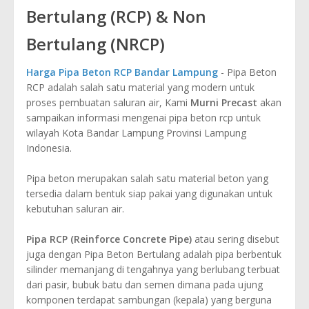
Bertulang (RCP) & Non
Bertulang (NRCP)
Harga Pipa Beton RCP Bandar Lampung
- Pipa Beton
RCP adalah salah satu material yang modern untuk
proses pembuatan saluran air, Kami
Murni Precast
akan
sampaikan informasi mengenai pipa beton rcp untuk
wilayah Kota Bandar Lampung Provinsi Lampung
Indonesia.
Pipa beton merupakan salah satu material beton yang
tersedia dalam bentuk siap pakai yang digunakan untuk
kebutuhan saluran air.
Pipa RCP (Reinforce Concrete Pipe)
atau sering disebut
juga dengan Pipa Beton Bertulang adalah pipa berbentuk
silinder memanjang di tengahnya yang berlubang terbuat
dari pasir, bubuk batu dan semen dimana pada ujung
komponen terdapat sambungan (kepala) yang berguna