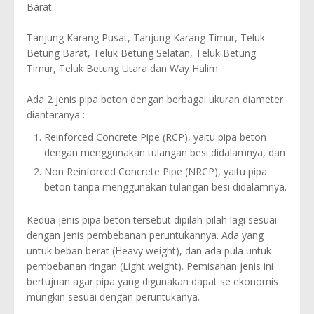
Barat.
Tanjung Karang Pusat, Tanjung Karang Timur, Teluk
Betung Barat, Teluk Betung Selatan, Teluk Betung
Timur, Teluk Betung Utara dan Way Halim.
Ada 2 jenis pipa beton dengan berbagai ukuran diameter
diantaranya :
Reinforced Concrete Pipe (RCP), yaitu pipa beton
dengan menggunakan tulangan besi didalamnya, dan
Non Reinforced Concrete Pipe (NRCP), yaitu pipa
beton tanpa menggunakan tulangan besi didalamnya.
Kedua jenis pipa beton tersebut dipilah-pilah lagi sesuai
dengan jenis pembebanan peruntukannya. Ada yang
untuk beban berat (Heavy weight), dan ada pula untuk
pembebanan ringan (Light weight). Pemisahan jenis ini
bertujuan agar pipa yang digunakan dapat se ekonomis
mungkin sesuai dengan peruntukanya.