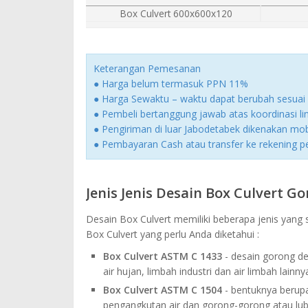
Box Culvert 600x600x120
Keterangan Pemesanan
● Harga belum termasuk PPN 11%
● Harga Sewaktu – waktu dapat berubah sesuai 
● Pembeli bertanggung jawab atas koordinasi 
● Pengiriman di luar Jabodetabek dikenakan mobi
● Pembayaran Cash atau transfer ke rekening 
Jenis Jenis Desain Box Culvert G
Desain Box Culvert memiliki beberapa jenis yang 
Box Culvert yang perlu Anda diketahui :
Box Culvert ASTM C 1433
- desain gorong d
air hujan, limbah industri dan air limbah lainny
Box Culvert ASTM C 1504
- bentuknya berupa
pengangkutan air dan gorong-gorong atau lub