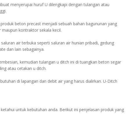
buat menyerupai huruf U dilengkapi dengan tulangan atau
ggi.
produk beton precast menjadi sebuah bahan bagununan yang
r maupun kontraktor sekala kecil.
aluran air terbuka seperti saluran air hunian pribadi, gedung
ate dan lain sebagainya.
besian, kemudian tulangan u ditch ini di tuangkan beton segar
ng atau cetakan u ditch.
utuhan di lapangan dan debit air yang harus dialirkan. U-Ditch
 ketahui untuk kebutuhan anda. Berikut ini penjelasan produk yang