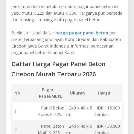
Jenis mutu beton untuk membuat pagar panel beton ini
yaitu mutu K 225 dan Mutu K 300. Harganya pun berbeda
dari masing – masing mutu pagar panel beton.
Berikut ini tabel daftar
harga pagar panel beton
per
meter terpasang di wilayah Kota Cirebon dan Kabupaten
Cirebon Jawa Barat Indonesia. Informasi pemesanan
pagar panel beton hubungi Kami.
Daftar Harga Pagar Panel Beton
Cirebon Murah Terbaru 2026
Pagar
No
Ukuran
Harga
Panel/Mutu
Panel Beton
240 x 40 x 5
IDR 115.000
1
Polos K-225
cm
/lembar
Panel Beton
240 x 40 x 5
IDR 130.000
2
Motif K-225
cm
/lembar