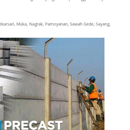
ekarsari, Muka, Nagrak, Pamoyanan, Sawah Gede, Sayang,