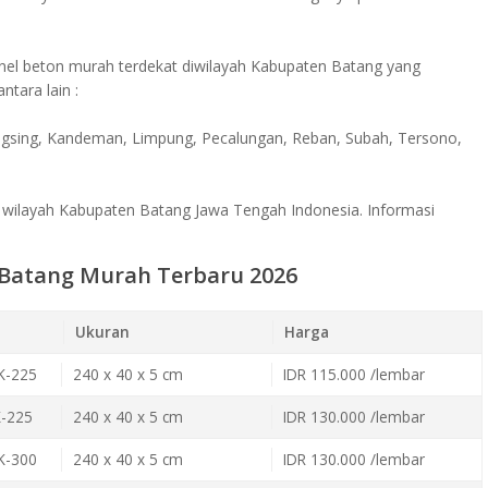
nel beton murah terdekat diwilayah Kabupaten Batang yang
tara lain :
ngsing, Kandeman, Limpung, Pecalungan, Reban, Subah, Tersono,
 wilayah Kabupaten Batang Jawa Tengah Indonesia. Informasi
 Batang Murah Terbaru 2026
Ukuran
Harga
K-225
240 x 40 x 5 cm
IDR 115.000 /lembar
K-225
240 x 40 x 5 cm
IDR 130.000 /lembar
K-300
240 x 40 x 5 cm
IDR 130.000 /lembar